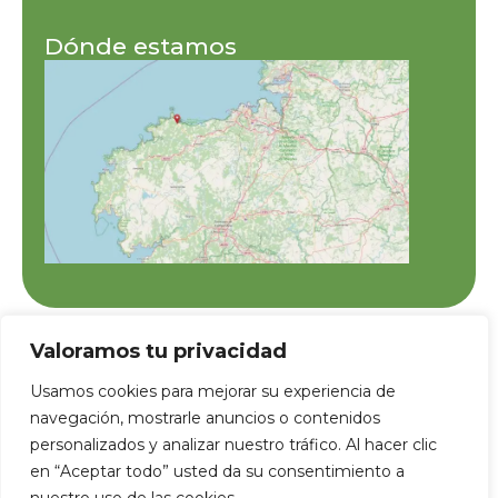
Dónde estamos
Valoramos tu privacidad
BENEFICIARIA DEL PROGRAMA BONO CONSOLIDA ECONOMÍA
SOCIAL FINANCIADO POR EL SERVICIO PUBLICO DE EMPLEO
Usamos cookies para mejorar su experiencia de
ESTATAL (SEPE)
navegación, mostrarle anuncios o contenidos
personalizados y analizar nuestro tráfico. Al hacer clic
en “Aceptar todo” usted da su consentimiento a