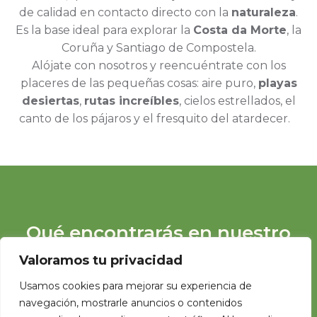
de calidad en contacto directo con la
naturaleza
.
Es la base ideal para explorar la
Costa da Morte
, la
Coruña y Santiago de Compostela.
Alójate con nosotros y reencuéntrate con los
placeres de las pequeñas cosas: aire puro,
playas
desiertas
,
rutas increíbles
, cielos estrellados, el
canto de los pájaros y el fresquito del atardecer.
Qué encontrarás en nuestro
camping
Valoramos tu privacidad
Usamos cookies para mejorar su experiencia de
Naturaleza
Tranquilidad
Entorno
Paraíso
navegación, mostrarle anuncios o contenidos
y
inexplorado
para los