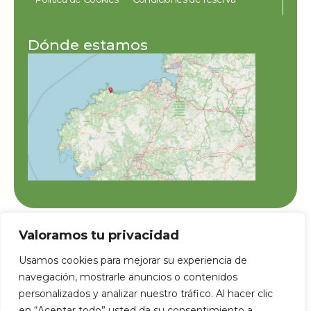
Dónde estamos
Valoramos tu privacidad
BENEFICIARIA DEL PROGRAMA BONO CONSOLIDA ECONOMÍA
SOCIAL FINANCIADO POR EL SERVICIO PUBLICO DE EMPLEO
Usamos cookies para mejorar su experiencia de
ESTATAL (SEPE)
navegación, mostrarle anuncios o contenidos
personalizados y analizar nuestro tráfico. Al hacer clic
en “Aceptar todo” usted da su consentimiento a