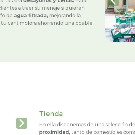
arta para
desayunos y cenas.
Para
ientes a traer su menaje si quieren
ifo de
agua filtrada,
mejorando la
ar tu cantimplora ahorrando una posible
Tienda
En ella disponemos de una selección d
proximidad,
tanto de comestibles como 