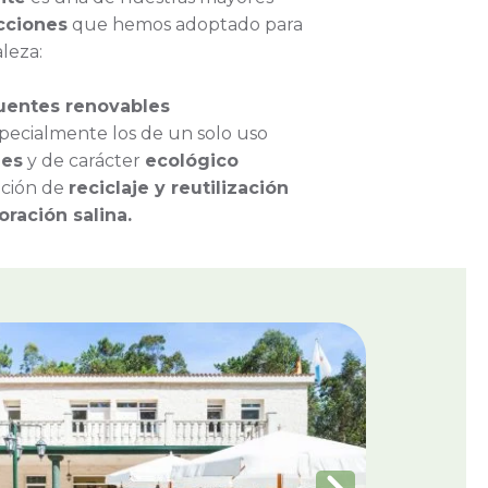
cciones
que hemos adoptado para
leza:
uentes renovables
pecialmente los de un solo uso
les
y de carácter
ecológico
ación de
reciclaje y reutilización
oración salina.