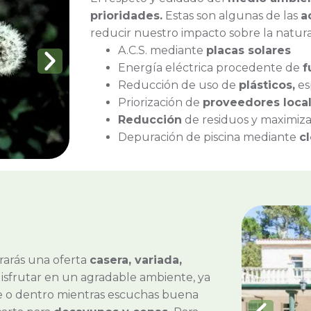
prioridades.
Estas son algunas de las
a
reducir nuestro impacto sobre la natura
A.C.S. mediante
placas solares
Energía eléctrica procedente de
f
Reducción de uso de
plásticos,
es
Priorización de
proveedores loca
Reducción
de residuos y maximiz
Depuración de piscina mediante
cl
rarás una oferta
casera, variada,
isfrutar en un agradable ambiente, ya
bre o dentro mientras escuchas buena