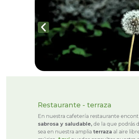
Restaurante - terraza
En nuestra cafetería restaurante encont
sabrosa y saludable,
de la que podrás d
sea en nuestra amplia
terraza
al aire li