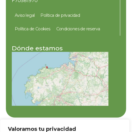
F70581970
Aviso legal
Política de privacidad
Política de Cookies
Condiciones de reserva
Dónde estamos
Valoramos tu privacidad
BENEFICIARIA DEL PROGRAMA BONO CONSOLIDA ECONOMÍA