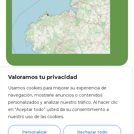
Valoramos tu privacidad
BENEFICIARIA DEL PROGRAMA BONO CONSOLIDA ECONOMÍA
SOCIAL FINANCIADO POR EL SERVICIO PUBLICO DE EMPLEO
Usamos cookies para mejorar su experiencia de
ESTATAL (SEPE)
navegación, mostrarle anuncios o contenidos
personalizados y analizar nuestro tráfico. Al hacer clic
en “Aceptar todo” usted da su consentimiento a
nuestro uso de las cookies.
FINANCIADO POR LA UNIÓN EUROPEA CON EL PROGRAMA KIT
Personalizar
Rechazar todo
DIGITAL POR LOS FONDOS NEXT GENERATION (EU) DEL MECANISMO